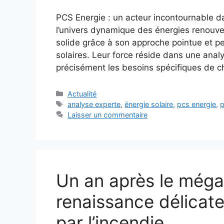
PCS Energie : un acteur incontournable d
l’univers dynamique des énergies renouvel
solide grâce à son approche pointue et pe
solaires. Leur force réside dans une anal
précisément les besoins spécifiques de 
Catégories
Actualité
Étiquettes
analyse experte
,
énergie solaire
,
pcs energie
,
p
Laisser un commentaire
Un an après le mégaf
renaissance délicat
par l’incendie