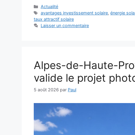
Catégories
Actualité
Étiquettes
avantages investissement solaire
,
énergie sol
taux attractif solaire
Laisser un commentaire
Alpes-de-Haute-Prov
valide le projet pho
5 août 2026
par
Paul