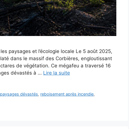
es paysages et l’écologie locale Le 5 août 2025,
laté dans le massif des Corbières, engloutissant
ctares de végétation. Ce mégafeu a traversé 16
sages dévastés à …
Lire la suite
,
paysages dévastés
,
reboisement après incendie
,