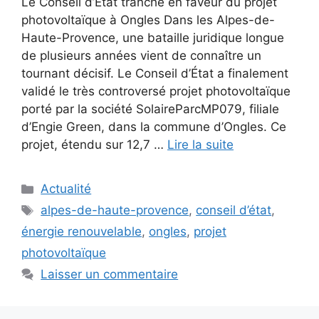
Le Conseil d’État tranche en faveur du projet
photovoltaïque à Ongles Dans les Alpes-de-
Haute-Provence, une bataille juridique longue
de plusieurs années vient de connaître un
tournant décisif. Le Conseil d’État a finalement
validé le très controversé projet photovoltaïque
porté par la société SolaireParcMP079, filiale
d’Engie Green, dans la commune d’Ongles. Ce
projet, étendu sur 12,7 …
Lire la suite
Catégories
Actualité
Étiquettes
alpes-de-haute-provence
,
conseil d’état
,
énergie renouvelable
,
ongles
,
projet
photovoltaïque
Laisser un commentaire