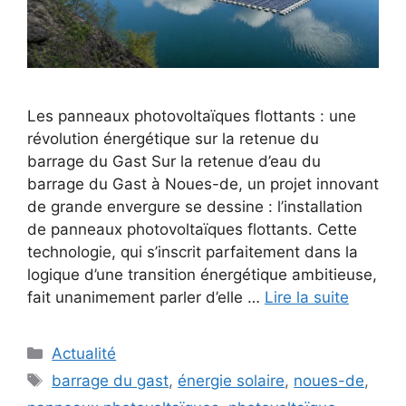
Les panneaux photovoltaïques flottants : une
révolution énergétique sur la retenue du
barrage du Gast Sur la retenue d’eau du
barrage du Gast à Noues-de, un projet innovant
de grande envergure se dessine : l’installation
de panneaux photovoltaïques flottants. Cette
technologie, qui s’inscrit parfaitement dans la
logique d’une transition énergétique ambitieuse,
fait unanimement parler d’elle …
Lire la suite
Catégories
Actualité
Étiquettes
barrage du gast
,
énergie solaire
,
noues-de
,