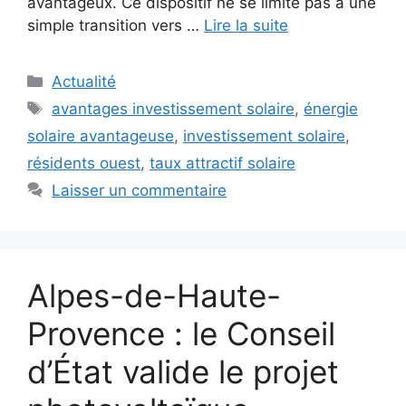
avantageux. Ce dispositif ne se limite pas à une
simple transition vers …
Lire la suite
Catégories
Actualité
Étiquettes
avantages investissement solaire
,
énergie
solaire avantageuse
,
investissement solaire
,
résidents ouest
,
taux attractif solaire
Laisser un commentaire
Alpes-de-Haute-
Provence : le Conseil
d’État valide le projet