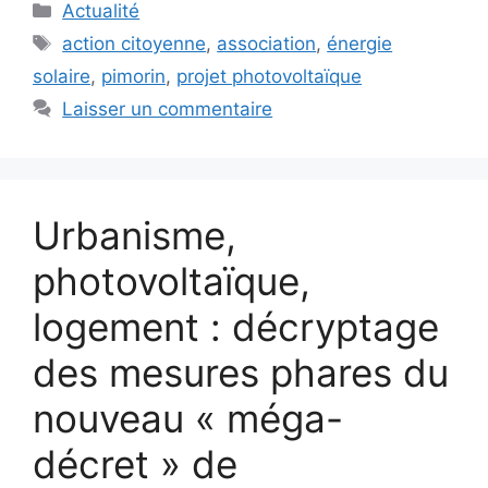
Catégories
Actualité
Étiquettes
action citoyenne
,
association
,
énergie
solaire
,
pimorin
,
projet photovoltaïque
Laisser un commentaire
Urbanisme,
photovoltaïque,
logement : décryptage
des mesures phares du
nouveau « méga-
décret » de