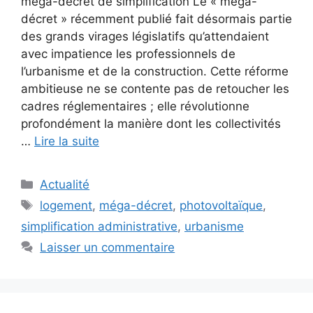
méga-décret de simplification Le « méga-
décret » récemment publié fait désormais partie
des grands virages législatifs qu’attendaient
avec impatience les professionnels de
l’urbanisme et de la construction. Cette réforme
ambitieuse ne se contente pas de retoucher les
cadres réglementaires ; elle révolutionne
profondément la manière dont les collectivités
…
Lire la suite
Catégories
Actualité
Étiquettes
logement
,
méga-décret
,
photovoltaïque
,
simplification administrative
,
urbanisme
Laisser un commentaire