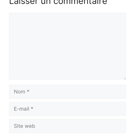
Laisser un commentaire
Commentaire
Nom
E-
mail
Site
web