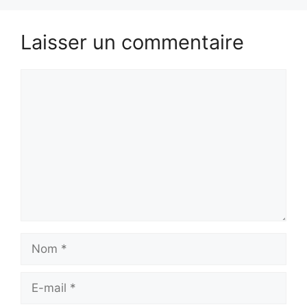
Laisser un commentaire
Commentaire
Nom
E-
mail