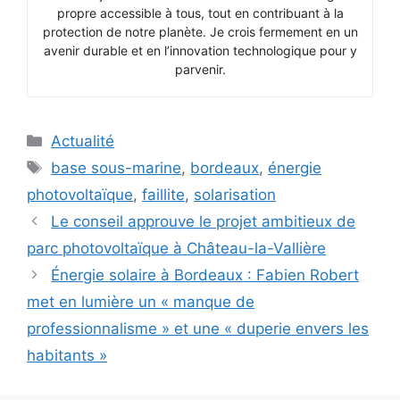
propre accessible à tous, tout en contribuant à la
protection de notre planète. Je crois fermement en un
avenir durable et en l’innovation technologique pour y
parvenir.
Catégories
Actualité
Étiquettes
base sous-marine
,
bordeaux
,
énergie
photovoltaïque
,
faillite
,
solarisation
Le conseil approuve le projet ambitieux de
parc photovoltaïque à Château-la-Vallière
Énergie solaire à Bordeaux : Fabien Robert
met en lumière un « manque de
professionnalisme » et une « duperie envers les
habitants »