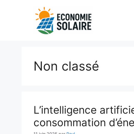
Aller
au
contenu
Non classé
L’intelligence artific
consommation d’éne
11 juin 2025
par
Paul