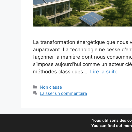
La transformation énergétique que nous v
auparavant. La technologie ne cesse d’env
façonner la manière dont nous consommons e
s’impose aujourd’hui comme un acteur cl
méthodes classiques …
Lire la suite
Catégories
Non classé
Laisser un commentaire
Nous utilisons des coo
You can find out mor