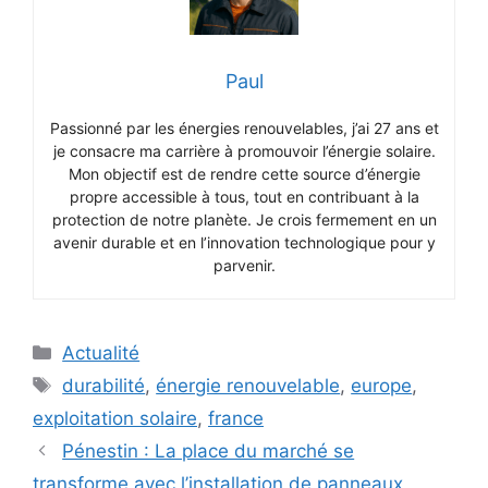
Paul
Passionné par les énergies renouvelables, j’ai 27 ans et
je consacre ma carrière à promouvoir l’énergie solaire.
Mon objectif est de rendre cette source d’énergie
propre accessible à tous, tout en contribuant à la
protection de notre planète. Je crois fermement en un
avenir durable et en l’innovation technologique pour y
parvenir.
Catégories
Actualité
Étiquettes
durabilité
,
énergie renouvelable
,
europe
,
exploitation solaire
,
france
Pénestin : La place du marché se
transforme avec l’installation de panneaux