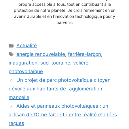
propre accessible à tous, tout en contribuant à la
protection de notre planète. Je crois fermement en un
avenir durable et en l’innovation technologique pour y
parvenir.
Catégories
Actualité
Étiquettes
énergie renouvelable
,
ferrière-larçon
,
inauguration
,
sud-touraine
,
volière
photovoltaïque
Un projet de parc photovoltaïque citoyen
dévoilé aux habitants de l’agglomération
mancelle
Aides et panneaux photovoltaïques : un
artisan de l’Orne fait le tri entre réalité et idées
reçues