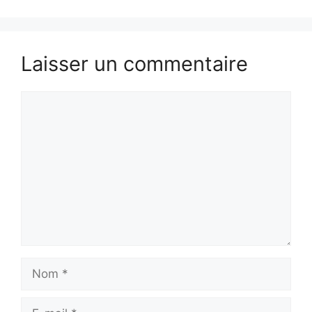
Laisser un commentaire
Commentaire
Nom
E-