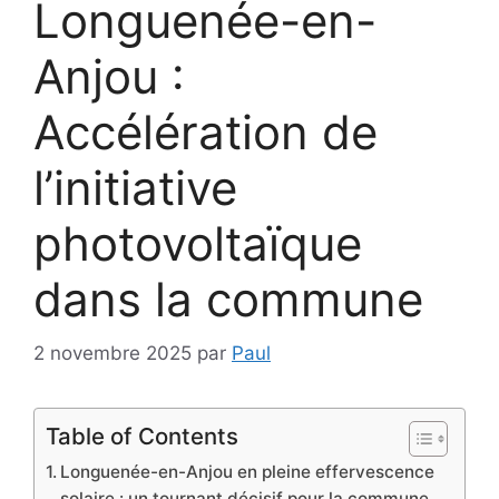
Longuenée-en-
Anjou :
Accélération de
l’initiative
photovoltaïque
dans la commune
2 novembre 2025
par
Paul
Table of Contents
Longuenée-en-Anjou en pleine effervescence
solaire : un tournant décisif pour la commune