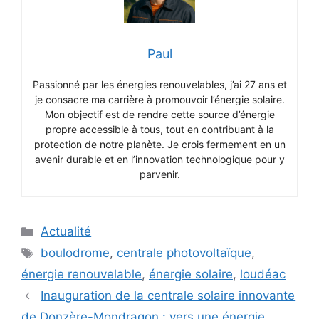
Paul
Passionné par les énergies renouvelables, j’ai 27 ans et
je consacre ma carrière à promouvoir l’énergie solaire.
Mon objectif est de rendre cette source d’énergie
propre accessible à tous, tout en contribuant à la
protection de notre planète. Je crois fermement en un
avenir durable et en l’innovation technologique pour y
parvenir.
Catégories
Actualité
Étiquettes
boulodrome
,
centrale photovoltaïque
,
énergie renouvelable
,
énergie solaire
,
loudéac
Inauguration de la centrale solaire innovante
de Donzère-Mondragon : vers une énergie