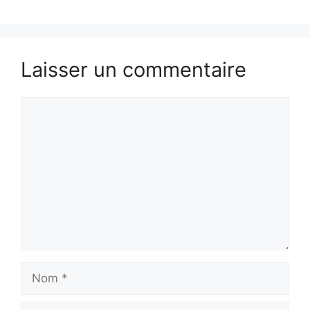
Laisser un commentaire
Commentaire
Nom
E-