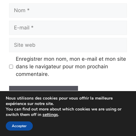
Nom
E-
mail
Site
web
Enregistrer mon nom, mon e-mail et mon site
dans le navigateur pour mon prochain
commentaire.
Nous utilisons des cookies pour vous offrir la meilleure
expérience sur notre site.
A
You can find out more about which cookies we are using or
l
switch them off in
settings
.
t
Accepter
© 2026 Economie Solaire
• Construit avec
e
GeneratePress