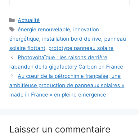
Catégories
Actualité
Étiquettes
énergie renouvelable
,
innovation
énergétique
,
installation bord de rive
,
panneau
solaire flottant
,
prototype panneau solaire
Photovoltaïque : les raisons derrière
l’abandon de la gigafactory Carbon en France
Au cœur de la pétrochimie française, une
ambitieuse production de panneaux solaires «
made in France » en pleine émergence
Laisser un commentaire