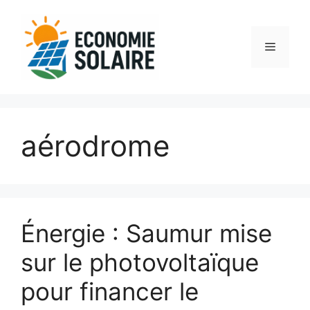
Aller
au
contenu
Menu
aérodrome
Énergie : Saumur mise
sur le photovoltaïque
pour financer le