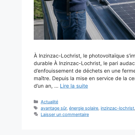
À Inzinzac-Lochrist, le photovoltaïque s
durable À Inzinzac-Lochrist, le pari auda
d’enfouissement de déchets en une ferme 
maître. Depuis la mise en service de la ce
d’un an, …
Lire la suite
Catégories
Actualité
Étiquettes
avantage sûr
,
énergie solaire
,
inzinzac-lochrist
Laisser un commentaire