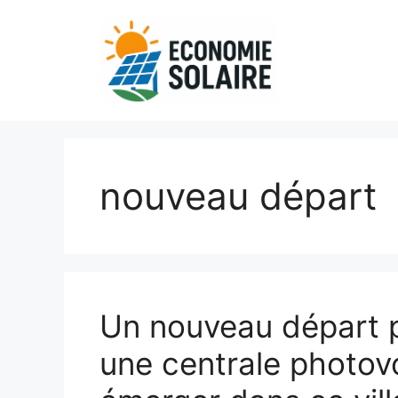
Aller
au
contenu
nouveau départ
Un nouveau départ po
une centrale photovo