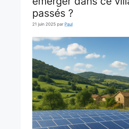
émerger dans ce vil
passés ?
21 juin 2025
par
Paul