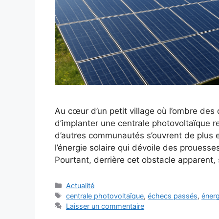
Au cœur d’un petit village où l’ombre des
d’implanter une centrale photovoltaïque r
d’autres communautés s’ouvrent de plus en
l’énergie solaire qui dévoile des prouesse
Pourtant, derrière cet obstacle apparent
Catégories
Actualité
Étiquettes
centrale photovoltaïque
,
échecs passés
,
énerg
Laisser un commentaire