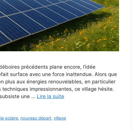
 déboires précédents plane encore, l’idée
efait surface avec une force inattendue. Alors que
 plus aux énergies renouvelables, en particulier
s techniques impressionnantes, ce village hésite.
, subsiste une …
Lire la suite
ie solaire
,
nouveau départ
,
village