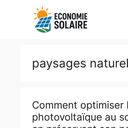
Aller
au
contenu
paysages nature
Comment optimiser 
photovoltaïque au s