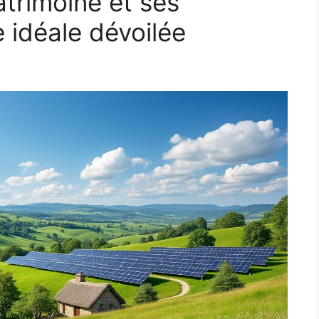
trimoine et ses
 idéale dévoilée