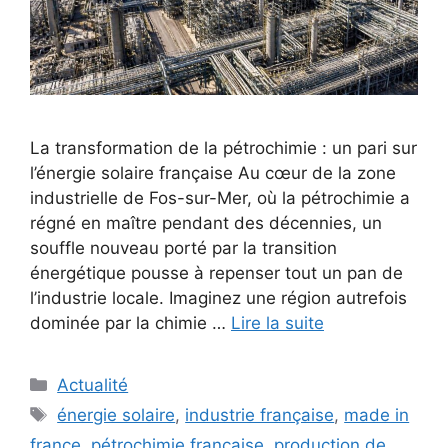
La transformation de la pétrochimie : un pari sur
l’énergie solaire française Au cœur de la zone
industrielle de Fos-sur-Mer, où la pétrochimie a
régné en maître pendant des décennies, un
souffle nouveau porté par la transition
énergétique pousse à repenser tout un pan de
l’industrie locale. Imaginez une région autrefois
dominée par la chimie …
Lire la suite
Catégories
Actualité
Étiquettes
énergie solaire
,
industrie française
,
made in
france
,
pétrochimie française
,
production de