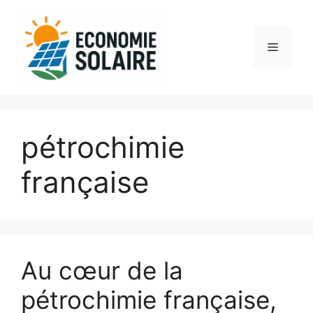
Aller
au
contenu
Menu
pétrochimie
française
Au cœur de la
pétrochimie française,