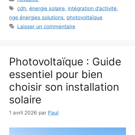
Étiquettes
cdh
,
énergie solaire
,
intégration d’activité
,
nge énergies solutions
,
photovoltaïque
Laisser un commentaire
Photovoltaïque : Guide
essentiel pour bien
choisir son installation
solaire
1 avril 2026
par
Paul