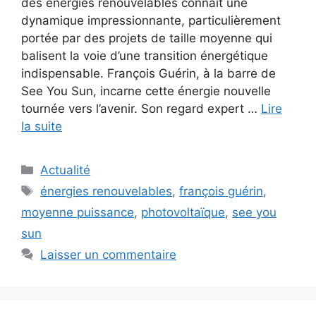
des énergies renouvelables connaît une
dynamique impressionnante, particulièrement
portée par des projets de taille moyenne qui
balisent la voie d’une transition énergétique
indispensable. François Guérin, à la barre de
See You Sun, incarne cette énergie nouvelle
tournée vers l’avenir. Son regard expert …
Lire
la suite
Catégories
Actualité
Étiquettes
énergies renouvelables
,
françois guérin
,
moyenne puissance
,
photovoltaïque
,
see you
sun
Laisser un commentaire