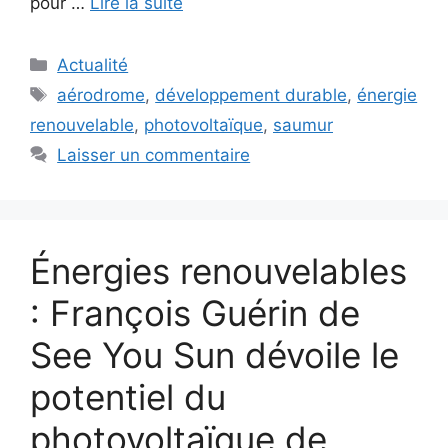
pour …
Lire la suite
Catégories
Actualité
Étiquettes
aérodrome
,
développement durable
,
énergie
renouvelable
,
photovoltaïque
,
saumur
Laisser un commentaire
Énergies renouvelables
: François Guérin de
See You Sun dévoile le
potentiel du
photovoltaïque de