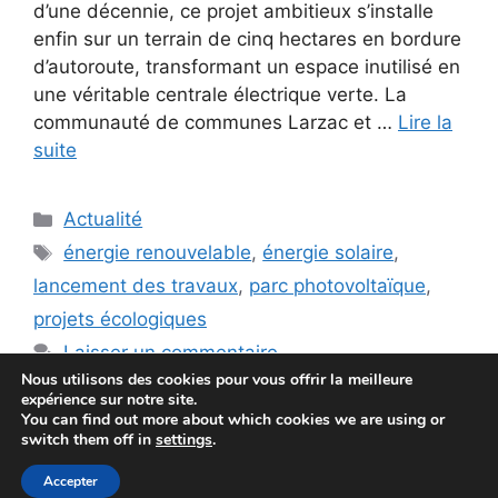
d’une décennie, ce projet ambitieux s’installe
enfin sur un terrain de cinq hectares en bordure
d’autoroute, transformant un espace inutilisé en
une véritable centrale électrique verte. La
communauté de communes Larzac et …
Lire la
suite
Catégories
Actualité
Étiquettes
énergie renouvelable
,
énergie solaire
,
lancement des travaux
,
parc photovoltaïque
,
projets écologiques
Laisser un commentaire
Nous utilisons des cookies pour vous offrir la meilleure
expérience sur notre site.
You can find out more about which cookies we are using or
switch them off in
settings
.
© 2026 Economie Solaire
• Construit avec
Accepter
GeneratePress