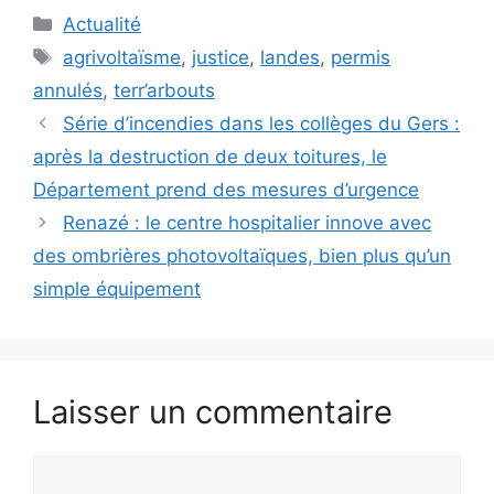
Catégories
Actualité
Étiquettes
agrivoltaïsme
,
justice
,
landes
,
permis
annulés
,
terr’arbouts
Série d’incendies dans les collèges du Gers :
après la destruction de deux toitures, le
Département prend des mesures d’urgence
Renazé : le centre hospitalier innove avec
des ombrières photovoltaïques, bien plus qu’un
simple équipement
Laisser un commentaire
Commentaire