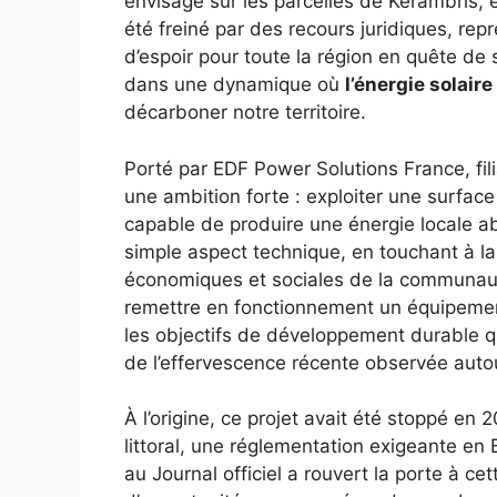
envisagé sur les parcelles de Kerambris, e
été freiné par des recours juridiques, rep
d’espoir pour toute la région en quête de s
dans une dynamique où
l’énergie solaire
décarboner notre territoire.
Porté par EDF Power Solutions France, filia
une ambition forte : exploiter une surface
capable de produire une énergie locale ab
simple aspect technique, en touchant à la
économiques et sociales de la communaut
remettre en fonctionnement un équipemen
les objectifs de développement durable q
de l’effervescence récente observée autou
À l’origine, ce projet avait été stoppé en 2
littoral, une réglementation exigeante e
au Journal officiel a rouvert la porte à cet