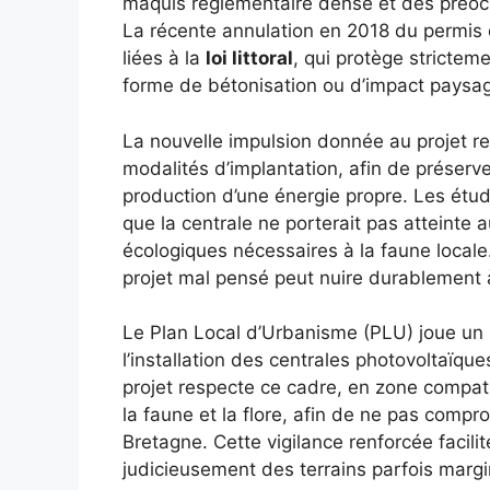
maquis réglementaire dense et des préoc
La récente annulation en 2018 du permis d
liées à la
loi littoral
, qui protège strictem
forme de bétonisation ou d’impact paysager
La nouvelle impulsion donnée au projet re
modalités d’implantation, afin de préserve
production d’une énergie propre. Les ét
que la centrale ne porterait pas atteinte a
écologiques nécessaires à la faune locale. 
projet mal pensé peut nuire durablement à 
Le Plan Local d’Urbanisme (PLU) joue un rô
l’installation des centrales photovoltaïque
projet respecte ce cadre, en zone compatib
la faune et la flore, afin de ne pas comp
Bretagne. Cette vigilance renforcée facilite
judicieusement des terrains parfois margi