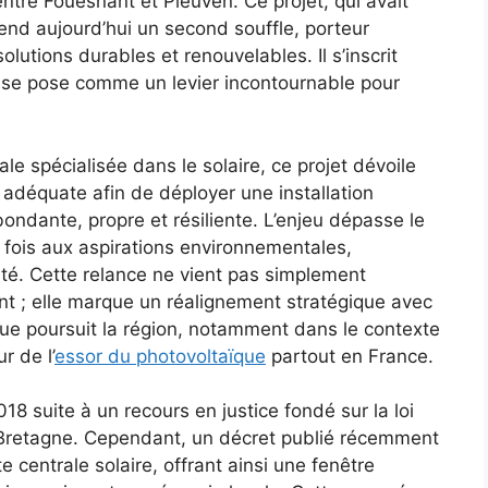
ntre Fouesnant et Pleuven. Ce projet, qui avait
rend aujourd’hui un second souffle, porteur
olutions durables et renouvelables. Il s’inscrit
se pose comme un levier incontournable pour
le spécialisée dans le solaire, ce projet dévoile
 adéquate afin de déployer une installation
ondante, propre et résiliente. L’enjeu dépasse le
 fois aux aspirations environnementales,
é. Cette relance ne vient pas simplement
t ; elle marque un réalignement stratégique avec
ue poursuit la région, notamment dans le contexte
r de l’
essor du photovoltaïque
partout en France.
018 suite à un recours en justice fondé sur la loi
n Bretagne. Cependant, un décret publié récemment
te centrale solaire, offrant ainsi une fenêtre