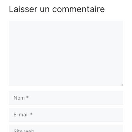
Laisser un commentaire
Commentaire
Nom
E-
mail
Site