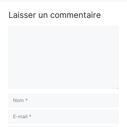
Laisser un commentaire
Commentaire
Nom
E-
mail