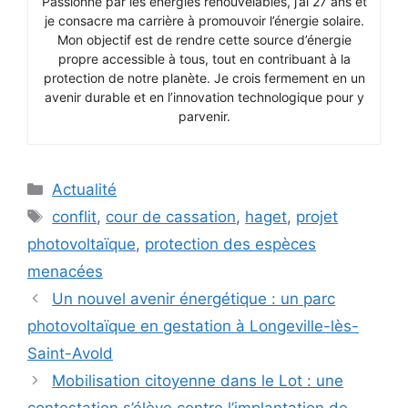
Passionné par les énergies renouvelables, j’ai 27 ans et
je consacre ma carrière à promouvoir l’énergie solaire.
Mon objectif est de rendre cette source d’énergie
propre accessible à tous, tout en contribuant à la
protection de notre planète. Je crois fermement en un
avenir durable et en l’innovation technologique pour y
parvenir.
Catégories
Actualité
Étiquettes
conflit
,
cour de cassation
,
haget
,
projet
photovoltaïque
,
protection des espèces
menacées
Un nouvel avenir énergétique : un parc
photovoltaïque en gestation à Longeville-lès-
Saint-Avold
Mobilisation citoyenne dans le Lot : une
contestation s’élève contre l’implantation de