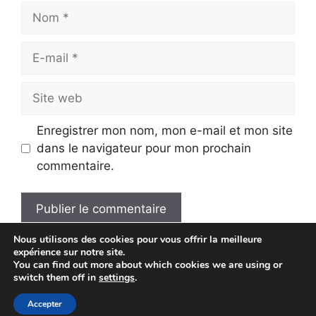
Nom
E-
mail
Site
web
Enregistrer mon nom, mon e-mail et mon site
dans le navigateur pour mon prochain
commentaire.
Nous utilisons des cookies pour vous offrir la meilleure
A
expérience sur notre site.
l
You can find out more about which cookies we are using or
t
switch them off in
settings
.
© 2026 Economie Solaire
• Construit avec
e
Accepter
GeneratePress
r