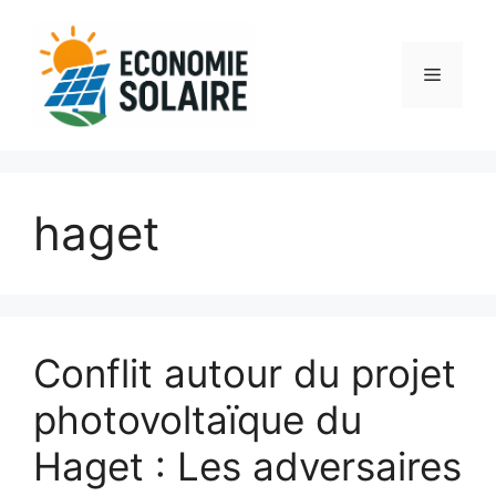
Aller
au
contenu
Menu
haget
Conflit autour du projet
photovoltaïque du
Haget : Les adversaires