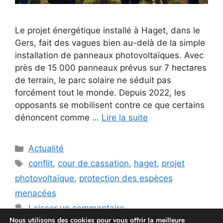
Le projet énergétique installé à Haget, dans le
Gers, fait des vagues bien au-delà de la simple
installation de panneaux photovoltaïques. Avec
près de 15 000 panneaux prévus sur 7 hectares
de terrain, le parc solaire ne séduit pas
forcément tout le monde. Depuis 2022, les
opposants se mobilisent contre ce que certains
dénoncent comme …
Lire la suite
Catégories
Actualité
Étiquettes
conflit
,
cour de cassation
,
haget
,
projet
photovoltaïque
,
protection des espèces
menacées
Laisser un commentaire
Nous utilisons des cookies pour vous offrir la meilleure