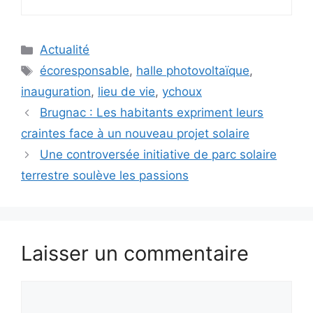
Catégories
Actualité
Étiquettes
écoresponsable
,
halle photovoltaïque
,
inauguration
,
lieu de vie
,
ychoux
Brugnac : Les habitants expriment leurs
craintes face à un nouveau projet solaire
Une controversée initiative de parc solaire
terrestre soulève les passions
Laisser un commentaire
Commentaire