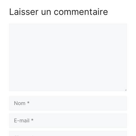
Laisser un commentaire
Commentaire
Nom
E-
mail
Site