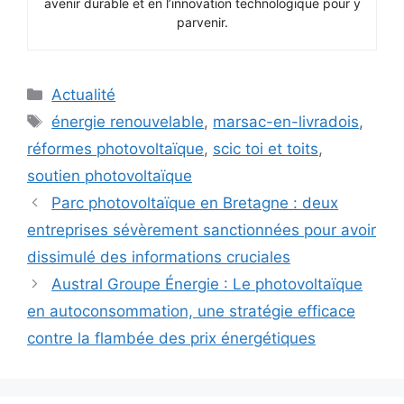
avenir durable et en l’innovation technologique pour y
parvenir.
Catégories
Actualité
Étiquettes
énergie renouvelable
,
marsac-en-livradois
,
réformes photovoltaïque
,
scic toi et toits
,
soutien photovoltaïque
Parc photovoltaïque en Bretagne : deux
entreprises sévèrement sanctionnées pour avoir
dissimulé des informations cruciales
Austral Groupe Énergie : Le photovoltaïque
en autoconsommation, une stratégie efficace
contre la flambée des prix énergétiques