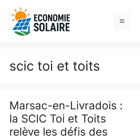
Aller
au
contenu
Menu
scic toi et toits
Marsac-en-Livradois :
la SCIC Toi et Toits
relève les défis des