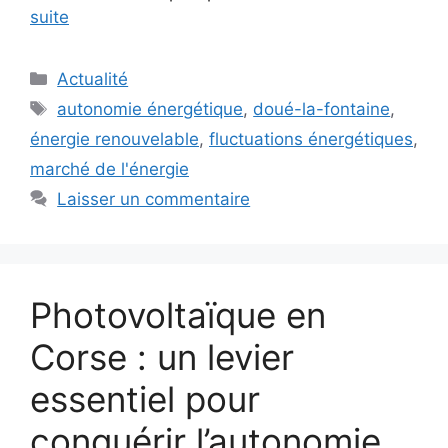
suite
Catégories
Actualité
Étiquettes
autonomie énergétique
,
doué-la-fontaine
,
énergie renouvelable
,
fluctuations énergétiques
,
marché de l'énergie
Laisser un commentaire
Photovoltaïque en
Corse : un levier
essentiel pour
conquérir l’autonomie