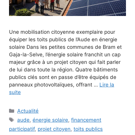
Une mobilisation citoyenne exemplaire pour
équiper les toits publics de l’Aude en énergie
solaire Dans les petites communes de Bram et
Gaja-la-Selve, l’énergie solaire franchit un cap
majeur grâce à un projet citoyen qui fait parler
de lui dans toute la région. Quatre bâtiments
publics clés sont en passe d’être équipés de
panneaux photovoltaïques, offrant …
Lire la
suite
Catégories
Actualité
Étiquettes
aude
,
énergie solaire
,
financement
participatif
,
projet citoyen
,
toits publics