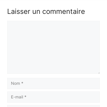
Laisser un commentaire
Commentaire
Nom
E-
mail