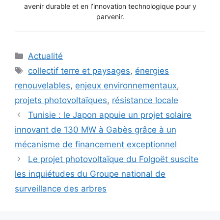
avenir durable et en l’innovation technologique pour y
parvenir.
Catégories
Actualité
Étiquettes
collectif terre et paysages
,
énergies
renouvelables
,
enjeux environnementaux
,
projets photovoltaïques
,
résistance locale
Tunisie : le Japon appuie un projet solaire
innovant de 130 MW à Gabès grâce à un
mécanisme de financement exceptionnel
Le projet photovoltaïque du Folgoët suscite
les inquiétudes du Groupe national de
surveillance des arbres