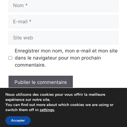
Nom
E-
mail
Site
web
Enregistrer mon nom, mon e-mail et mon site
dans le navigateur pour mon prochain
commentaire.
Nous utilisons des cookies pour vous offrir la meilleure
A
expérience sur notre site.
l
You can find out more about which cookies we are using or
t
switch them off in
settings
.
© 2026 Economie Solaire
• Construit avec
e
Accepter
GeneratePress
r