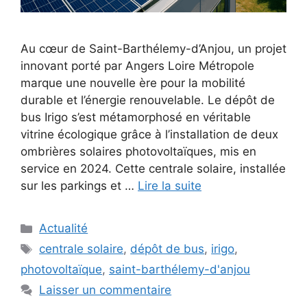
Au cœur de Saint-Barthélemy-d’Anjou, un projet
innovant porté par Angers Loire Métropole
marque une nouvelle ère pour la mobilité
durable et l’énergie renouvelable. Le dépôt de
bus Irigo s’est métamorphosé en véritable
vitrine écologique grâce à l’installation de deux
ombrières solaires photovoltaïques, mis en
service en 2024. Cette centrale solaire, installée
sur les parkings et …
Lire la suite
Catégories
Actualité
Étiquettes
centrale solaire
,
dépôt de bus
,
irigo
,
photovoltaïque
,
saint-barthélemy-d'anjou
Laisser un commentaire