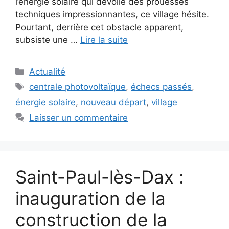
l’énergie solaire qui dévoile des prouesses
techniques impressionnantes, ce village hésite.
Pourtant, derrière cet obstacle apparent,
subsiste une …
Lire la suite
Catégories
Actualité
Étiquettes
centrale photovoltaïque
,
échecs passés
,
énergie solaire
,
nouveau départ
,
village
Laisser un commentaire
Saint-Paul-lès-Dax :
inauguration de la
construction de la