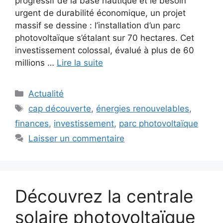
progressif de la base nautique et le besoin
urgent de durabilité économique, un projet
massif se dessine : l’installation d’un parc
photovoltaïque s’étalant sur 70 hectares. Cet
investissement colossal, évalué à plus de 60
millions …
Lire la suite
Catégories
Actualité
Étiquettes
cap découverte
,
énergies renouvelables
,
finances
,
investissement
,
parc photovoltaïque
Laisser un commentaire
Découvrez la centrale
solaire photovoltaïque