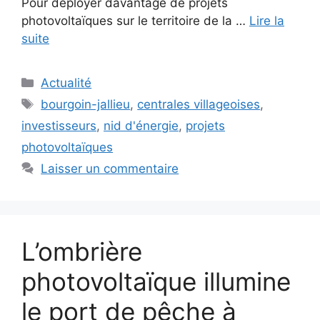
Pour déployer davantage de projets
photovoltaïques sur le territoire de la …
Lire la
suite
Catégories
Actualité
Étiquettes
bourgoin-jallieu
,
centrales villageoises
,
investisseurs
,
nid d'énergie
,
projets
photovoltaïques
Laisser un commentaire
L’ombrière
photovoltaïque illumine
le port de pêche à