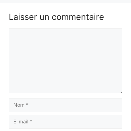
Laisser un commentaire
Commentaire
Nom
E-
mail