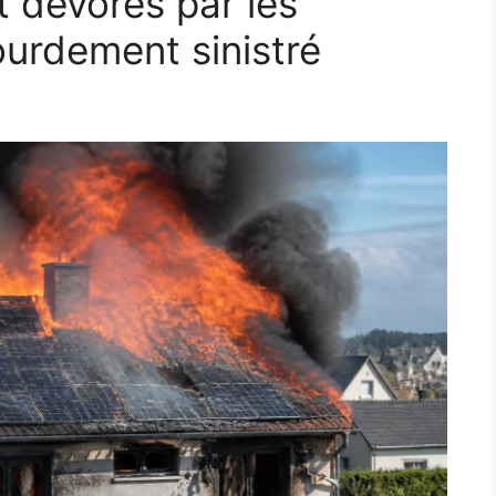
t dévorés par les
ourdement sinistré