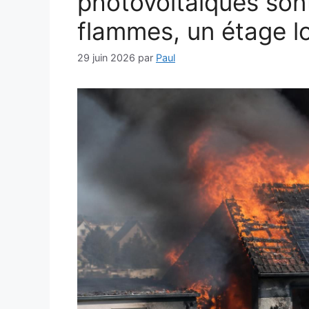
photovoltaïques son
flammes, un étage l
29 juin 2026
par
Paul