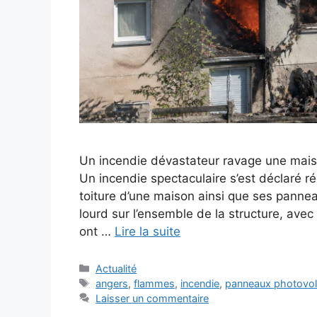
Un incendie dévastateur ravage une mais
Un incendie spectaculaire s’est déclaré
toiture d’une maison ainsi que ses pannea
lourd sur l’ensemble de la structure, ave
ont …
Lire la suite
Catégories
Actualité
Étiquettes
angers
,
flammes
,
incendie
,
panneaux photovol
Laisser un commentaire